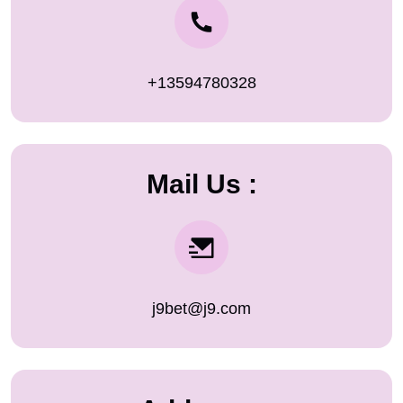
+13594780328
Mail Us :
j9bet@j9.com