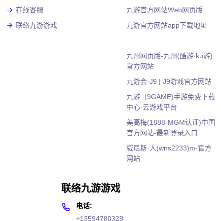
在线客服
九游官方网站Web网页版
联络九游游戏
九游官方网站app下载地址
九州网页版-九州(酷游·ku游)
官方网站
九游会·J9 | J9游戏官方网站
九游（9GAME)手游免费下载
中心-云游戏平台
美高梅(1888-MGM认证)中国
官方网站-最新登录入口
威尼斯·人(wns2233)m-官方
网站
联络九游游戏
电话:
+13594780328