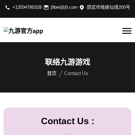
+13594780328
j9bet@j9.com
邵武市贱疲仙境200号
联络九游游戏
首页
Contact Us
Contact Us :