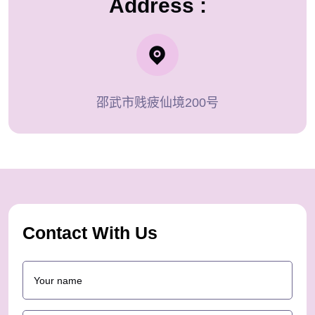
Address :
邵武市贱疲仙境200号
Contact With Us