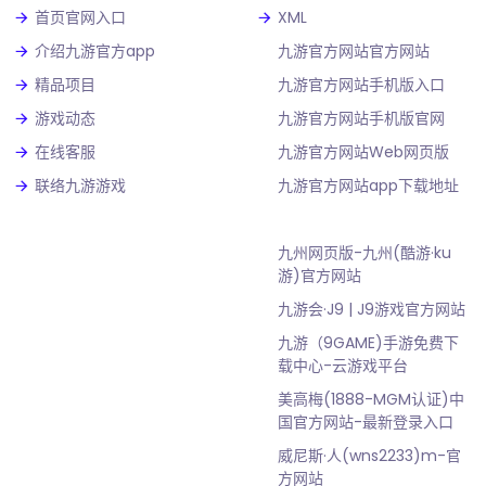
首页官网入口
XML
介绍九游官方app
九游官方网站官方网站
精品项目
九游官方网站手机版入口
游戏动态
九游官方网站手机版官网
在线客服
九游官方网站Web网页版
联络九游游戏
九游官方网站app下载地址
九州网页版-九州(酷游·ku
游)官方网站
九游会·J9 | J9游戏官方网站
九游（9GAME)手游免费下
载中心-云游戏平台
美高梅(1888-MGM认证)中
国官方网站-最新登录入口
威尼斯·人(wns2233)m-官
方网站