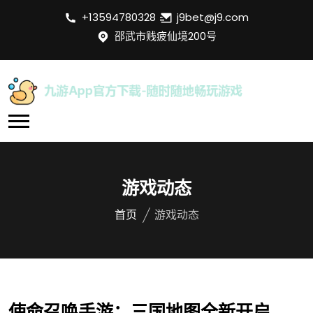
+13594780328
j9bet@j9.com
邵武市贱疲仙境200号
游戏动态
首页
游戏动态
使命召唤手游：三国地图全新开启