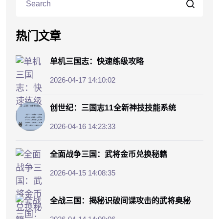
热门文章
单机三国志：快速练级攻略
2026-04-17 14:10:02
创世纪：三国志11全新神技技能系统
2026-04-16 14:23:33
全面战争三国：武将金币兑换秘籍
2026-04-15 14:08:35
全战三国：揭秘识破间谍攻击的武将奥秘