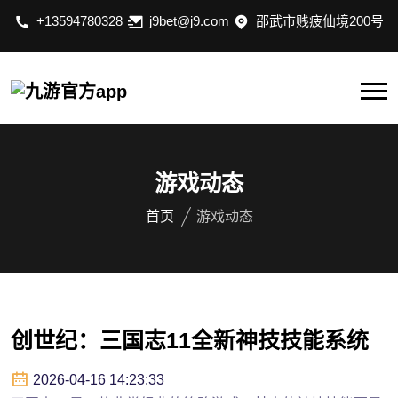
+13594780328
j9bet@j9.com
邵武市贱疲仙境200号
游戏动态
首页
游戏动态
创世纪：三国志11全新神技技能系统
2026-04-16 14:23:33